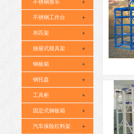
不锈钢推车
不锈钢工作台
布匹架
抽屉式模具架
钢板箱
钢托盘
工具柜
固定式钢板箱
汽车保险杠料架