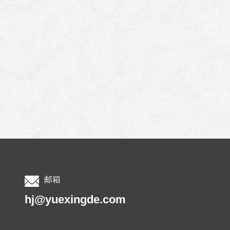
邮箱
hj@yuexingde.com