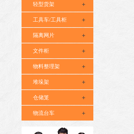
轻型货架
工具车/工具柜
隔离网片
文件柜
物料整理架
堆垛架
仓储笼
物流台车