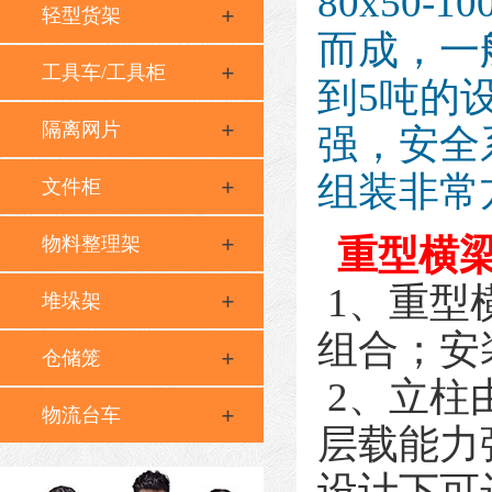
80x50-1
轻型货架
而成，一
工具车/工具柜
到5吨的
隔离网片
强，安全
组装非常
文件柜
物料整理架
重型横梁
1、重型
堆垛架
组合；安
仓储笼
2、立柱
物流台车
层载能力
设计下可达