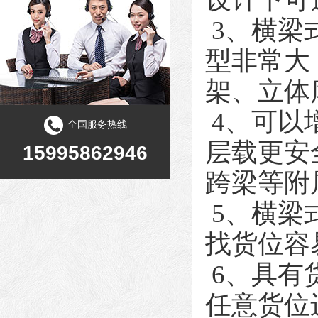
3、横梁
型非常大
架、立体
4、可以
全国服务热线
层载更安
15995862946
跨梁等附
5、横梁
找货位容
6、具有
任意货位