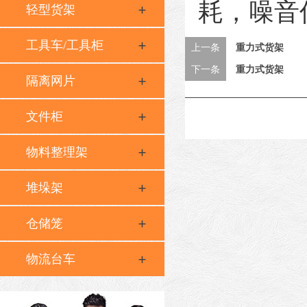
耗，噪音
轻型货架
工具车/工具柜
上一条
重力式货架
下一条
重力式货架
隔离网片
文件柜
物料整理架
堆垛架
仓储笼
物流台车