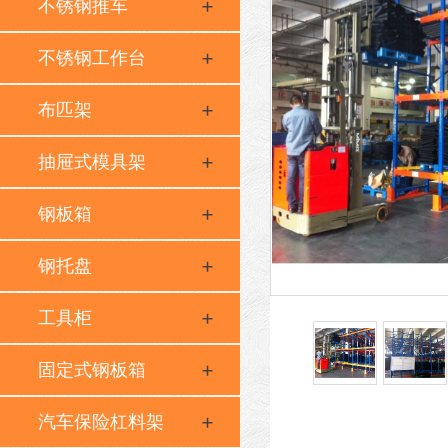
不锈钢推车
不锈钢工作台
布匹架
抽屉式模具架
钢板箱
钢托盘
工具柜
固定式钢板箱
汽车保险杠料架