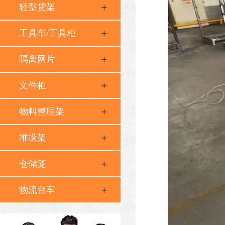
轻型货架
工具车/工具柜
隔离网片
文件柜
物料整理架
堆垛架
仓储笼
物流台车