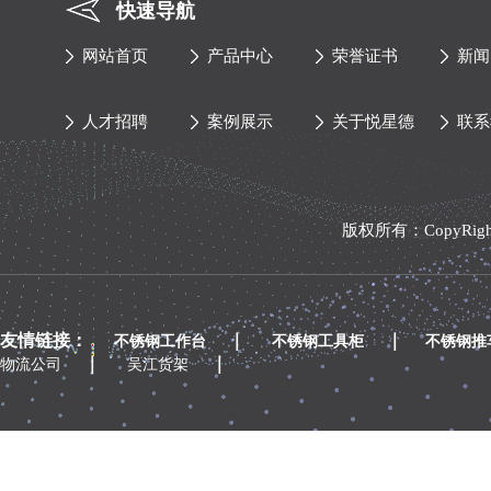
快速导航
网站首页
产品中心
荣誉证书
新闻
人才招聘
案例展示
关于悦星德
联系
版权所有：CopyRi
友情链接：
｜
｜
不锈钢工作台
不锈钢工具柜
不锈钢推
｜
｜
物流公司
吴江货架