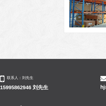
联系人：刘先生
h
15995862946 刘先生