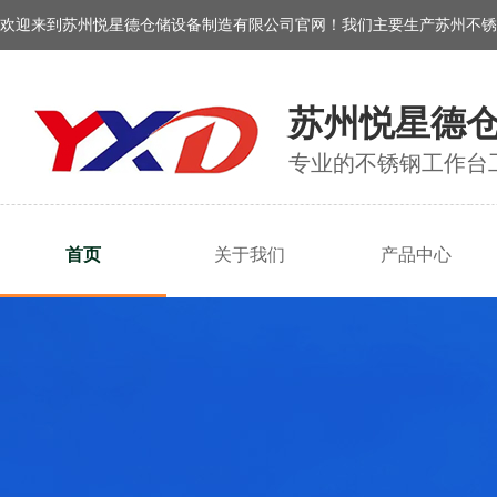
欢迎来到苏州悦星德仓储设备制造有限公司官网！我们主要生产苏州不锈
苏州悦星德
专业的不锈钢工作台
首页
关于我们
产品中心