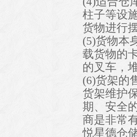
(4)适合
柱子等设
货物进行
(5)货物
载货物的卡
的叉车，
(6)货架
货架维护
期、安全
商是非常
悦星德仓