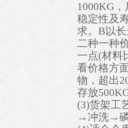
1000K
稳定性及
求。B以
二种一种价
一点(材料
看价格方面
物，超出2
存放500
(3)货架
→冲洗→