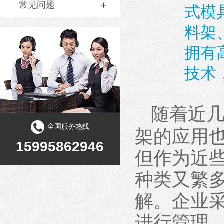
常见问题
式模
料架
拥有
技术
随着近
全国服务热线
架的应用
15995862946
但作为近
种类又繁
解。企业
进行管理